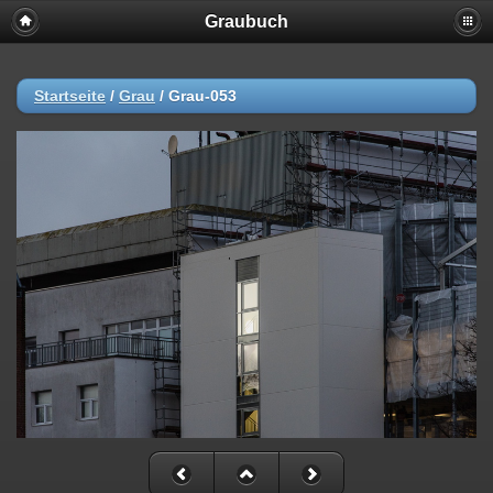
Graubuch
Startseite
/
Grau
/
Grau-053