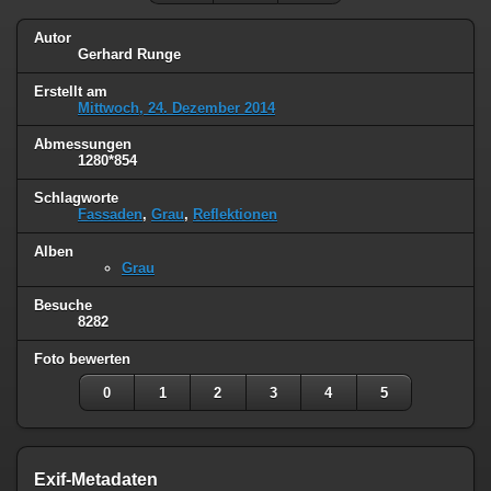
Autor
Gerhard Runge
Erstellt am
Mittwoch, 24. Dezember 2014
Abmessungen
1280*854
Schlagworte
Fassaden
,
Grau
,
Reflektionen
Alben
Grau
Besuche
8282
Foto bewerten
0
1
2
3
4
5
Exif-Metadaten