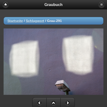
Graubuch
Startseite
/
Schlagwort
/
Grau-291