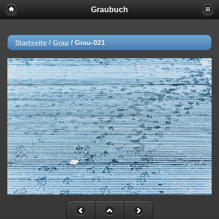
Graubuch
Startseite
/
Grau
/
Grau-021