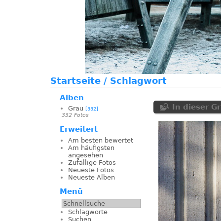
Startseite
/
Schlagwort
Alben
In dieser G
Grau
[332]
332 Fotos
Erweitert
Am besten bewertet
Am häufigsten
angesehen
Zufällige Fotos
Neueste Fotos
Neueste Alben
Menü
Schlagworte
Suchen